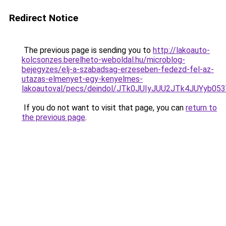
Redirect Notice
The previous page is sending you to
http://lakoauto-
kolcsonzes.berelheto-weboldal.hu/microblog-
bejegyzes/elj-a-szabadsag-erzeseben-fedezd-fel-az-
utazas-elmenyet-egy-kenyelmes-
lakoautoval/pecs/deindol/JTk0JUIyJUU2JTk4JUYy
If you do not want to visit that page, you can
return to
the previous page
.