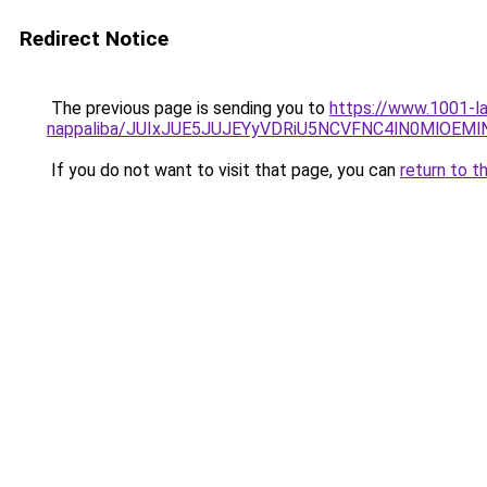
Redirect Notice
The previous page is sending you to
https://www.1001-l
nappaliba/JUIxJUE5JUJEYyVDRiU5NCVFNC4lN0MlOE
If you do not want to visit that page, you can
return to t