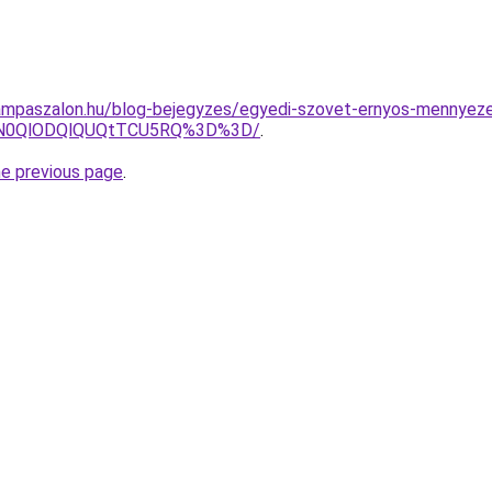
ampaszalon.hu/blog-bejegyzes/egyedi-szovet-ernyos-mennyezet
MlN0QlODQlQUQtTCU5RQ%3D%3D/
.
he previous page
.