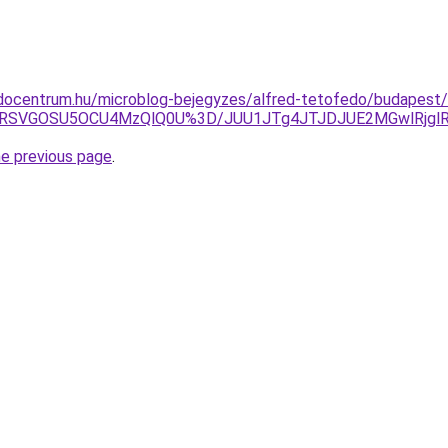
ocentrum.hu/microblog-bejegyzes/alfred-tetofedo/budapest/x
iU4RSVGOSU5OCU4MzQlQ0U%3D/JUU1JTg4JTJDJUE2MGwlRjg
he previous page
.