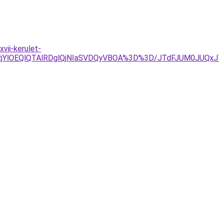
vii-kerulet-
lRjYlOEQlQTAlRDglQjNIaSVDQyVBOA%3D%3D/JTdFJUM0JUQ